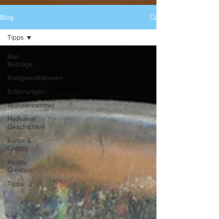
Blog
Tipps
Alle
Beiträge
Klangmeditationen
Erfahrungen
Wunderkammer
Heilsame
Geschichten
Kurse &
Events
Reality
Creation
Tipps