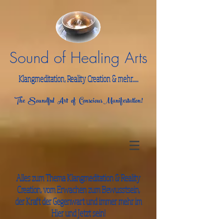
Sound of Healing Arts
Klangmeditation, Reality Creation & mehr......
The Soundful Art of Conscious Manifestation!
Alles zum Thema Klangmeditation & Reality
Creation, vom Erwachen zum Bewusstsein,
der Kraft der Gegenwart und immer mehr im
Hier und Jetzt sein!