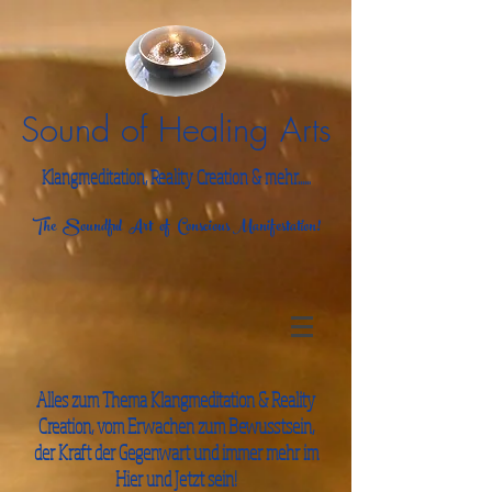
Sound of Healing Arts
Klangmeditation, Reality Creation & mehr......
The Soundful Art of Conscious Manifestation!
Alles zum Thema Klangmeditation & Reality
Creation, vom Erwachen zum Bewusstsein,
der Kraft der Gegenwart und immer mehr im
Hier und Jetzt sein!