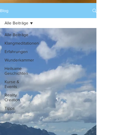
Blog
Alle Beiträge
Alle Beiträge
Klangmeditationen
Erfahrungen
Wunderkammer
Heilsame
Geschichten
Kurse &
Events
Reality
Creation
Tipps