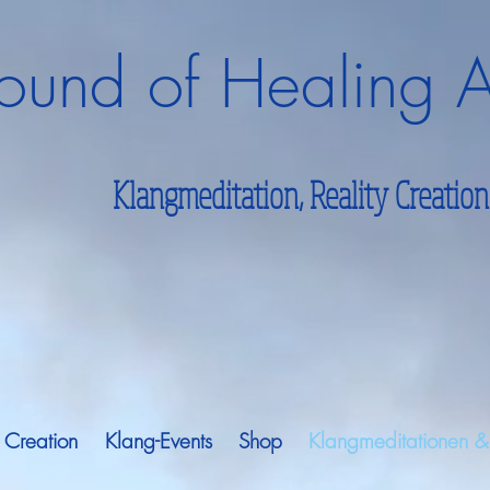
ound of Healing A
Klangmeditation, Reality Creation &
The Soundful Art of C
y Creation
Klang-Events
Shop
Klangmeditationen &