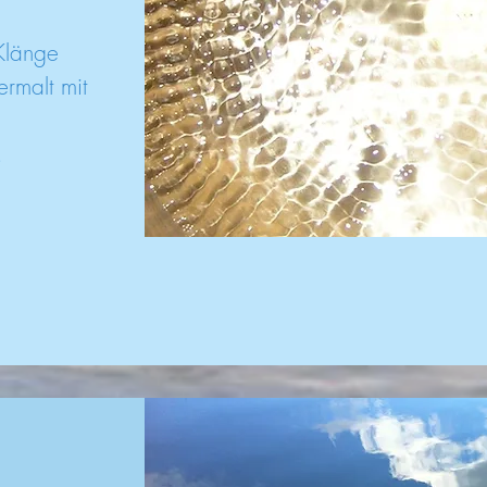
Klänge
ermalt mit
!