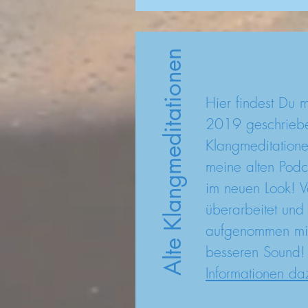
Alte Klangmeditationen
Hier findest Du 
2019 geschrieb
Klangmeditation
meine alten Podc
im neuen Look! V
ü
berarbeitet und
aufgenommen mi
besseren Sound
Informationen da