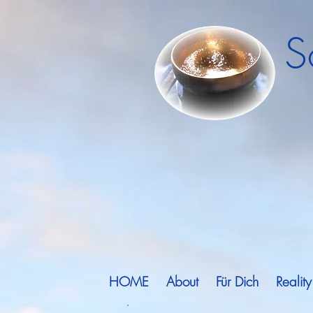
S
HOME
About
Für Dich
Realit