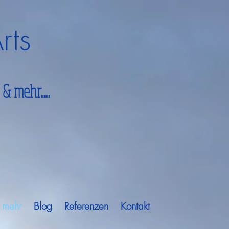
rts
 mehr......
onscious Manifestation!
 mehr
Blog
Referenzen
Kontakt