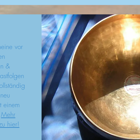
meine vor
en
en &
astfolgen
ollständig
 neu
t einem
!
Mehr
zu hier!