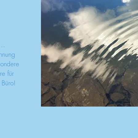
..
annung
sondere
e für
 Büro!