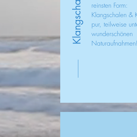
Klangschalen pur
reinsten Form:
Klangschalen & 
pur,
teilweise unt
wunderschönen
Naturaufnahmen