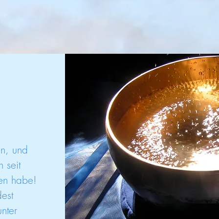
n, Klangschalen pur und Naturaufnahmen. A
ehr zum bewussten Schöpfer Deines Leben
en, und
h seit
en habe!
dest
nter