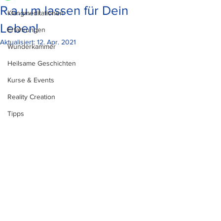
R.a.u.m lassen für Dein
Klangmeditationen
Leben!
Erfahrungen
Aktualisiert:
12. Apr. 2021
Wunderkammer
Heilsame Geschichten
Kurse & Events
Reality Creation
Tipps