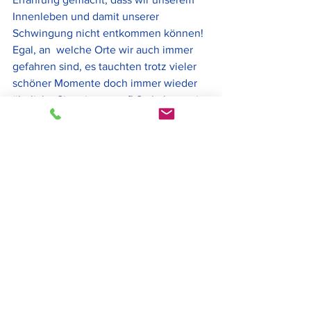
Innenleben und damit unserer 
Schwingung nicht entkommen können! 
Egal, an  welche Orte wir auch immer 
gefahren sind, es tauchten trotz vieler  
schöner Momente doch immer wieder  
ähnliche Situationen auf! So haben  wir 
uns  dieses Jahr ganz bewusst 
entschieden, Zuhause zu bleiben und  
alles zu tun, damit das Leben R.a.u.m 
hat, mit dem besten Weihnachts-  und 
Silvesterfest einzutreten, mit der 
schönsten Zeit, die wir zulassen  
können! Und das Spannende an diesem 
Test ist, dass es schon lange nicht  
mehr die Eltern sind, die diese 
Situationen aus der Vergangenheit 
auch  noch im Hier und Jetzt 
hervorrufen! Nein, man selber ist es, der 